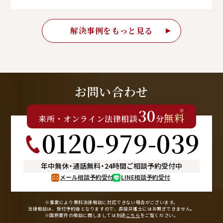
解決事例をもっと見る
お問い合わせ
30
※
無料
来所
・
オンライン
法律相談
分
0120-979-039
年中無休
・
通話無料
・
24時間ご相談予約受付中
メール相談予約受付
LINE相談予約受付
※事案により無料法律相談に
対応できない場合がございます。
法律相談は、受付予約後となりますので、
直接弁護士にはお繋ぎできません。
※国際案件の相談に関しましては
別途
こちら
をご覧ください。