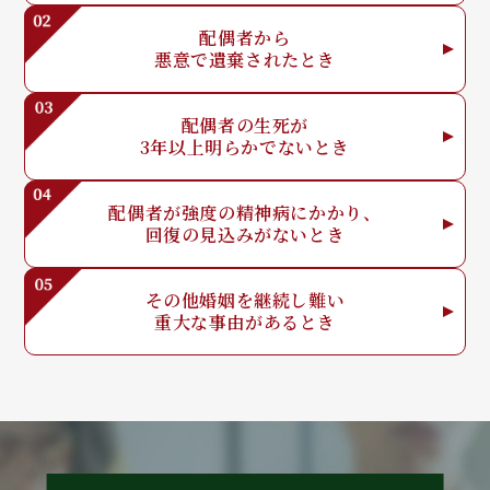
配偶者から
悪意で
遺棄されたとき
配偶者の生死が
3年以上明らか
でないとき
配偶者が強度の
精神病にかかり、
回復の見込みが
ないとき
その他婚姻を
継続し難い
重大な事由が
あるとき