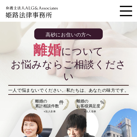
姫路法律事務所
メニ
高砂にお住いの方へ
離婚
について
お悩みならご相談くださ
い
一人で悩まないでください。
私たちは、あなたの味方です。
離婚の
離婚の
件
%
累計相談件数
お客様満足度
※法人全体
※法人全体