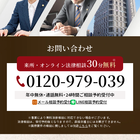
お問い合わせ
30
※
無料
来所
・
オンライン
法律相談
分
0120-979-039
年中無休
・
通話無料
・
24時間ご相談予約受付中
メール相談予約受付
LINE相談予約受付
※事案により無料法律相談に
対応できない場合がございます。
法律相談は、受付予約後となりますので、
直接弁護士にはお繋ぎできません。
※国際案件の相談に関しましては
別途
こちら
をご覧ください。