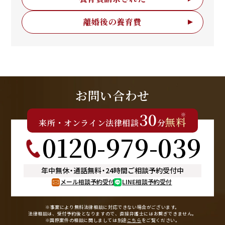
離婚後の養育費
お問い合わせ
30
※
無料
来所
・
オンライン
法律相談
分
0120-979-039
年中無休
・
通話無料
・
24時間ご相談予約受付中
メール相談予約受付
LINE相談予約受付
※事案により無料法律相談に
対応できない場合がございます。
法律相談は、受付予約後となりますので、
直接弁護士にはお繋ぎできません。
※国際案件の相談に関しましては
別途
こちら
をご覧ください。