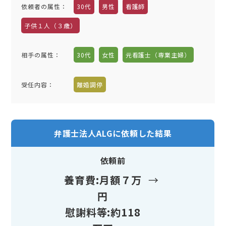
依頼者の属性：
30代
男性
看護師
子供１人（３歳）
相手の属性：
30代
女性
元看護士（専業主婦）
受任内容：
離婚調停
弁護士法人ALGに依頼した結果
依頼前
養育費:月額７万
→
円
慰謝料等:約118