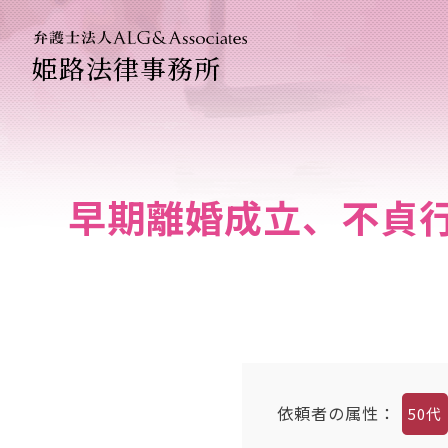
姫路法律事務所
法人のお
企業法務
早期離婚成立、不貞
依頼者の属性：
50代