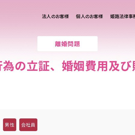
法人のお客様
個人のお客様
姫路法律事
客様ご相談
個人のお客様ご相談
離婚問題
専用サイト
交通事故
労務専用サイト
医療過誤
行為の立証、婚姻費用及び
離婚問題
刑事事件
相続問題
損害賠償
男性
会社員