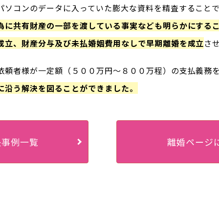
パソコンのデータに入っていた膨大な資料を精査すること
為に共有財産の一部を渡している事実なども明らかにする
成立、財産分与及び未払婚姻費用なしで早期離婚を成立
さ
依頼者様が一定額（５００万円～８００万程）の支払義務
に沿う解決を図ることができました。
決事例一覧
離婚ページ