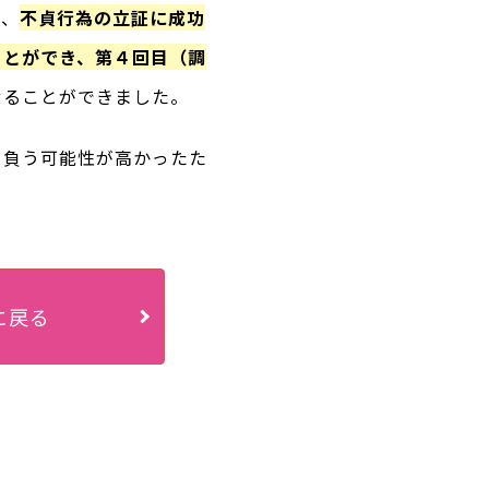
で、
不貞行為の立証に成功
ことができ、第４回目（調
せることができました。
を負う可能性が高かったた
に戻る