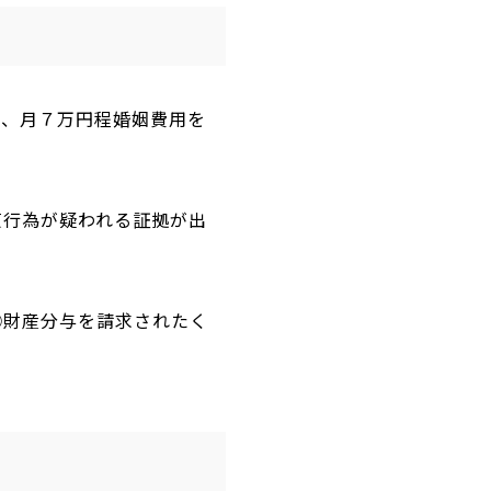
り、月７万円程婚姻費用を
貞行為が疑われる証拠が出
③財産分与を請求されたく