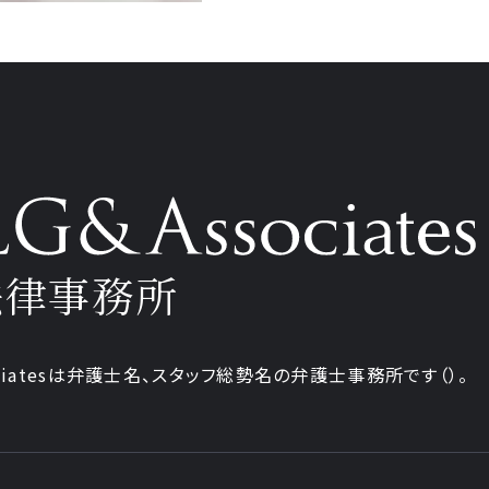
法律事務所
iatesは弁護士
名、
スタッフ
総勢
名の弁護士事務所です
（
）。