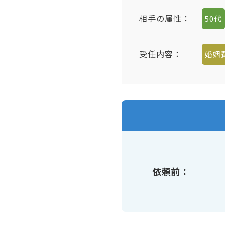
相手の属性：
50代
受任内容：
婚姻
依頼前