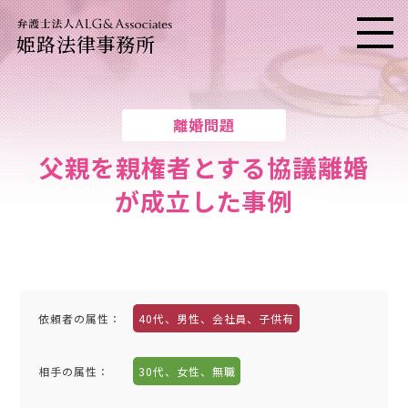
姫路法律事務所
メニ
離婚問題
父親を親権者とする協議離婚
が成立した事例
依頼者の属性
：
40代、男性、会社員、子供有
相手の属性
：
30代、女性、無職