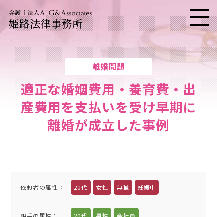
姫路法律事務所
メニ
離婚問題
適正な婚姻費用・養育費・出
産費用を支払いを受け早期に
離婚が成立した事例
依頼者の属性
：
20代
女性
無職
妊娠中
相手の属性
：
20代
男性
会社員