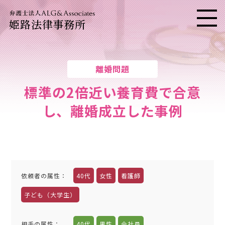
姫路法律事務所
メニ
離婚問題
標準の2倍近い養育費で合意
し、離婚成立した事例
依頼者の属性
：
40代
女性
看護師
子ども（大学生）
相手の属性
：
40代
男性
会社員